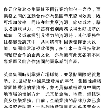
多元化業務令集團於不同行業均能佔一席位，而
業務之間的互動合作亦為集團帶來協同效應，既
可增加效率，同時亦能共享資源、節省成本，藉
以增加競爭力。每當有個別業務取得出類拔萃的
成績，又或掌握別具潛力的資源時，其他業務往
往都能受惠其中，共同將有利因素發揮更大效
能。集團非常珍視此優勢，多年來一直保持業務
間緊密合作的企業文化，亦為擁有此支各有不同
專業而又能合作無間的團隊感到自豪。
英皇集團時刻掌握市場脈搏，並緊貼國際經貿趨
勢。21世紀是中國急速發展的年代，集團除繼續
鞏固於香港的業務外，亦將貫徹積極躋身中國內
地市場的發展方針，尤其是金融、地產、鐘錶珠
寶及娛樂業務。目前，金融業務的品牌形象已廣
為投資者認識；一系列地產項目正在各省黃金地