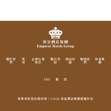
關於我
獎
企業社會
職位空
網站地
聯絡我
英皇集
們
項
責任
缺
圖
們
團
ENG
繁
简
免責條款及私隱政策
| ©2026 英皇酒店集團版權所有