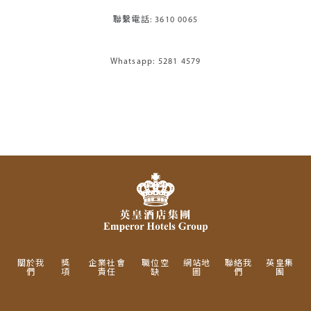
聯繫電話: 3610 0065
Whatsapp:
5281 4579
關於我
獎
企業社會
職位空
網站地
聯絡我
英皇集
們
項
責任
缺
圖
們
團